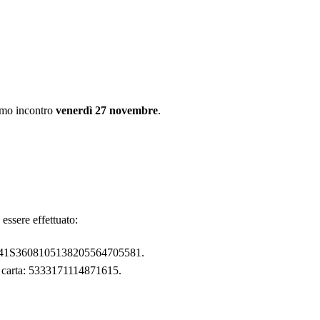
imo incontro
venerdì 27 novembre
.
 essere effettuato:
 IT41S3608105138205564705581.
o carta: 5333171114871615.