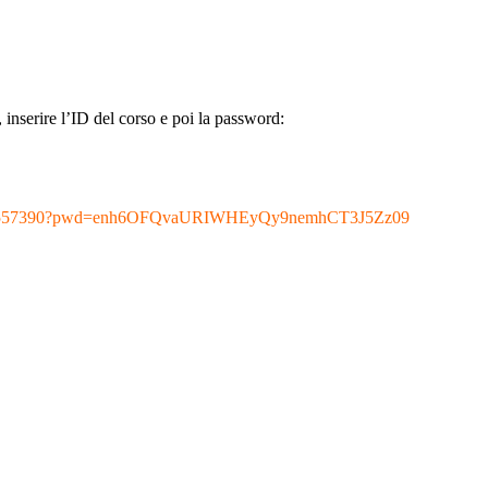
 inserire l’ID del corso e poi la password:
86991557390?pwd=enh6OFQvaURIWHEyQy9nemhCT3J5Zz09